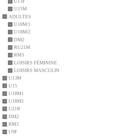
U13F
U15M
ADULTES
U18M/1
U18M/2
DM2
RU21M
RM3
LOISIRS FÉMININE
LOISIRS MASCULIN
U13M
U15
U18M1
U18M2
U21R
DM2
RM3
U9F