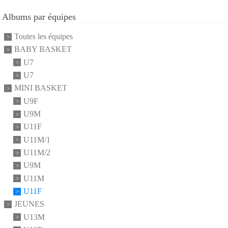
Albums par équipes
Toutes les équipes
BABY BASKET
U7
U7
MINI BASKET
U9F
U9M
U11F
U11M/1
U11M/2
U9M
U11M
U11F
JEUNES
U13M