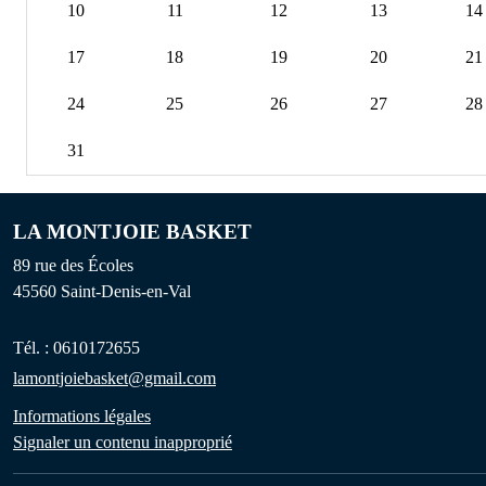
10
11
12
13
14
17
18
19
20
21
24
25
26
27
28
31
LA MONTJOIE BASKET
89 rue des Écoles
45560
Saint-Denis-en-Val
Tél. :
0610172655
lamontjoiebasket@gmail.com
Informations légales
Signaler un contenu inapproprié