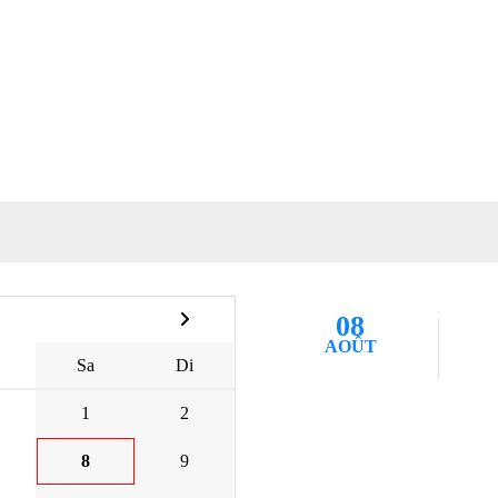
08
AOÛT
Sa
Di
1
2
8
9