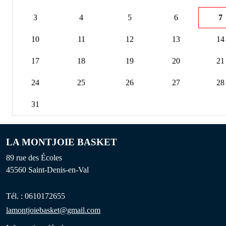
3
4
5
6
7
10
11
12
13
14
17
18
19
20
21
24
25
26
27
28
31
LA MONTJOIE BASKET
89 rue des Écoles
45560
Saint-Denis-en-Val
Tél. :
0610172655
lamontjoiebasket@gmail.com