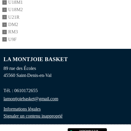
U18M1
U18M2
U21R
DM2
RM3
U9F
LA MONTJOIE BASKET
89 rue des Écoles
45560
Saint-Denis-en-Val
Tél. :
0610172655
lamontjoiebasket@gmail.com
Informations légales
Signaler un contenu inapproprié