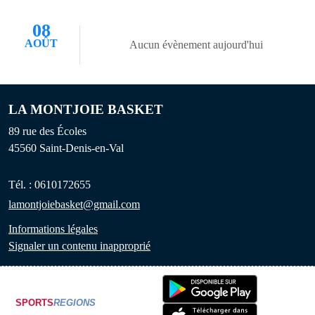
08
AOÛT
Aucun évènement aujourd'hui
LA MONTJOIE BASKET
89 rue des Écoles
45560
Saint-Denis-en-Val
Tél. :
0610172655
lamontjoiebasket@gmail.com
Informations légales
Signaler un contenu inapproprié
SPORTS
REGIONS